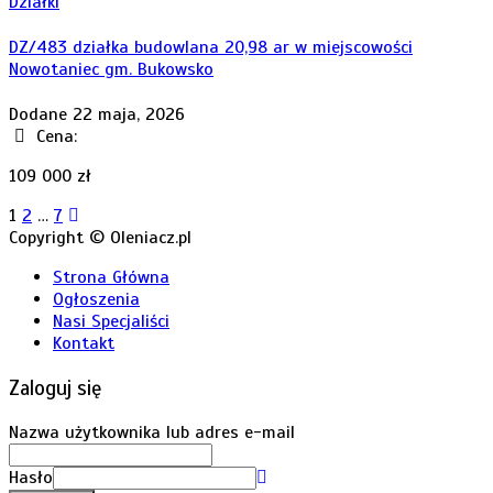
Działki
DZ/483 działka budowlana 20,98 ar w miejscowości
Nowotaniec gm. Bukowsko
Dodane 22 maja, 2026
Cena:
109 000 zł
Stronicowanie
1
2
…
7
Copyright © Oleniacz.pl
wpisów
Strona Główna
Ogłoszenia
Nasi Specjaliści
Kontakt
Zaloguj się
Nazwa użytkownika lub adres e-mail
Hasło