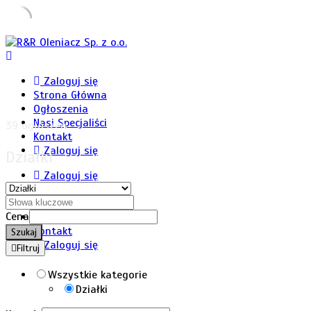
Skip
to
content
Zaloguj się
Strona Główna
Ogłoszenia
Nasi Specjaliści
39 ogłoszeń
Kontakt
Zaloguj się
Działki
Zaloguj się
Strona Główna
Ogłoszenia
Cena
Nasi Specjaliści
Kontakt
Szukaj
Zaloguj się
Filtruj
Wszystkie kategorie
Działki