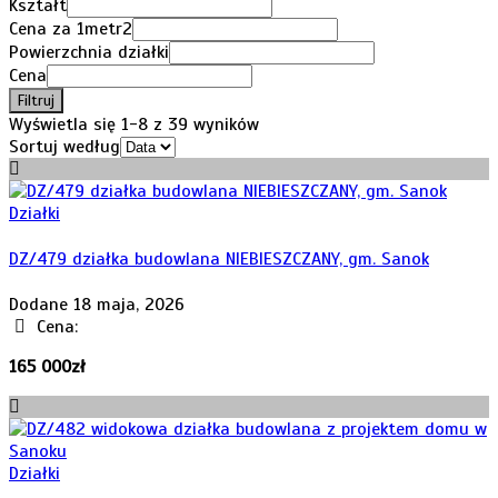
Kształt
Cena za 1metr2
Powierzchnia działki
Cena
Filtruj
Wyświetla się 1-8 z 39 wyników
Sortuj według
Działki
DZ/479 działka budowlana NIEBIESZCZANY, gm. Sanok
Dodane 18 maja, 2026
Cena:
165 000zł
Działki