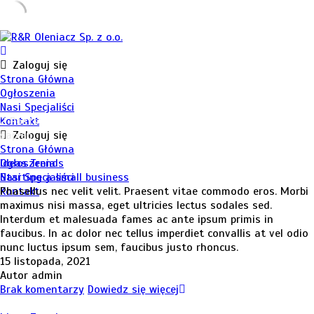
Skip
to
content
Zaloguj się
Strona Główna
Ogłoszenia
Nasi Specjaliści
Kontakt
2 Posts
sapien
Zaloguj się
Strona Główna
Ogłoszenia
Ideas
Trends
Nasi Specjaliści
Starting a small business
Kontakt
Phasellus nec velit velit. Praesent vitae commodo eros. Morbi
maximus nisi massa, eget ultricies lectus sodales sed.
Interdum et malesuada fames ac ante ipsum primis in
faucibus. In ac dolor nec tellus imperdiet convallis at vel odio
nunc luctus ipsum sem, faucibus justo rhoncus.
15 listopada, 2021
Autor admin
Brak komentarzy
Dowiedz się więcej