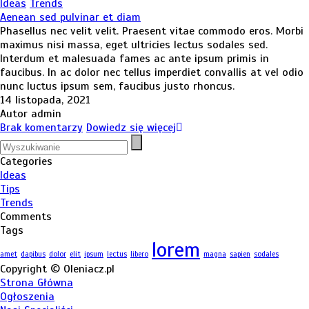
Ideas
Trends
Aenean sed pulvinar et diam
Phasellus nec velit velit. Praesent vitae commodo eros. Morbi
maximus nisi massa, eget ultricies lectus sodales sed.
Interdum et malesuada fames ac ante ipsum primis in
faucibus. In ac dolor nec tellus imperdiet convallis at vel odio
nunc luctus ipsum sem, faucibus justo rhoncus.
14 listopada, 2021
Autor admin
Brak komentarzy
Dowiedz się więcej
Categories
Ideas
Tips
Trends
Comments
Tags
lorem
amet
dapibus
dolor
elit
ipsum
lectus
libero
magna
sapien
sodales
Copyright © Oleniacz.pl
Strona Główna
Ogłoszenia